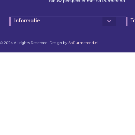
nieuw perspectief met So Purmerend
Informatie
T
© 2024 All rights Reserved. Design by
SoPurmerend.nl