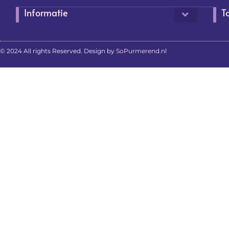
Informatie
T
© 2024 All rights Reserved. Design by
SoPurmerend.nl