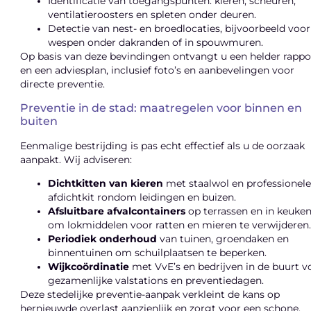
Identificatie van toegangspunten: kieren, scheuren,
ventilatieroosters en spleten onder deuren.
Detectie van nest- en broedlocaties, bijvoorbeeld voor
wespen onder dakranden of in spouwmuren.
Op basis van deze bevindingen ontvangt u een helder rappo
en een adviesplan, inclusief foto’s en aanbevelingen voor
directe preventie.
Preventie in de stad: maatregelen voor binnen en
buiten
Eenmalige bestrijding is pas echt effectief als u de oorzaak
aanpakt. Wij adviseren:
Dichtkitten van kieren
met staalwol en professionel
afdichtkit rondom leidingen en buizen.
Afsluitbare afvalcontainers
op terrassen en in keuke
om lokmiddelen voor ratten en mieren te verwijderen
Periodiek onderhoud
van tuinen, groendaken en
binnentuinen om schuilplaatsen te beperken.
Wijkcoördinatie
met VvE’s en bedrijven in de buurt v
gezamenlijke valstations en preventiedagen.
Deze stedelijke preventie-aanpak verkleint de kans op
hernieuwde overlast aanzienlijk en zorgt voor een schone,