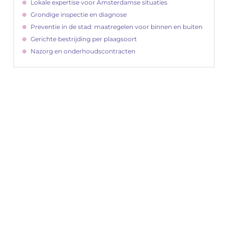
Lokale expertise voor Amsterdamse situaties
Grondige inspectie en diagnose
Preventie in de stad: maatregelen voor binnen en buiten
Gerichte bestrijding per plaagsoort
Nazorg en onderhoudscontracten
"
Latenu ons aanvangen en ontdekken hoe
lokale reclame uw bedrijfsgroei kan
bevorderen
Laten we beginnen