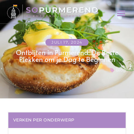
JULI 17, 2024
Ontbijten in Purmerend: De Beste
Plekken om je Dag te Beginnen
Blog
VERKEN PER ONDERWERP