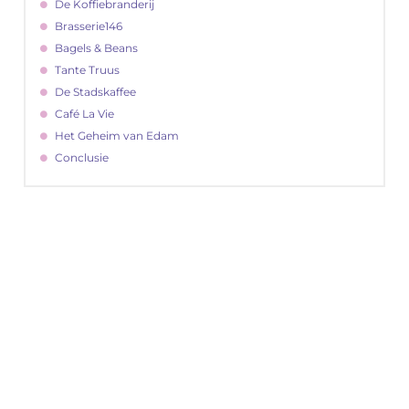
De Koffiebranderij
Brasserie146
Bagels & Beans
Tante Truus
De Stadskaffee
Café La Vie
Het Geheim van Edam
Conclusie
"
Latenu ons aanvangen en ontdekken hoe
lokale reclame uw bedrijfsgroei kan
bevorderen
Laten we beginnen