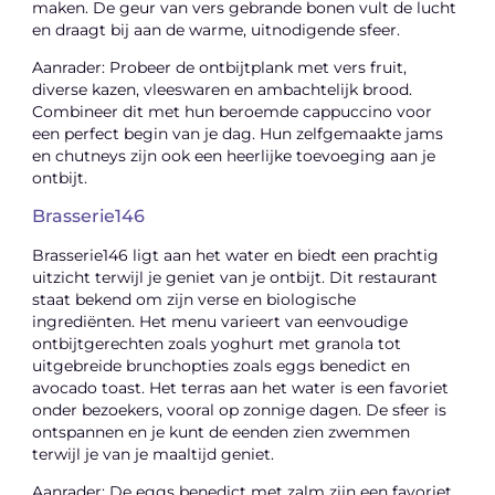
maken. De geur van vers gebrande bonen vult de lucht
en draagt bij aan de warme, uitnodigende sfeer.
Aanrader: Probeer de ontbijtplank met vers fruit,
diverse kazen, vleeswaren en ambachtelijk brood.
Combineer dit met hun beroemde cappuccino voor
een perfect begin van je dag. Hun zelfgemaakte jams
en chutneys zijn ook een heerlijke toevoeging aan je
ontbijt.
Brasserie146
Brasserie146 ligt aan het water en biedt een prachtig
uitzicht terwijl je geniet van je ontbijt. Dit restaurant
staat bekend om zijn verse en biologische
ingrediënten. Het menu varieert van eenvoudige
ontbijtgerechten zoals yoghurt met granola tot
uitgebreide brunchopties zoals eggs benedict en
avocado toast. Het terras aan het water is een favoriet
onder bezoekers, vooral op zonnige dagen. De sfeer is
ontspannen en je kunt de eenden zien zwemmen
terwijl je van je maaltijd geniet.
Aanrader: De eggs benedict met zalm zijn een favoriet