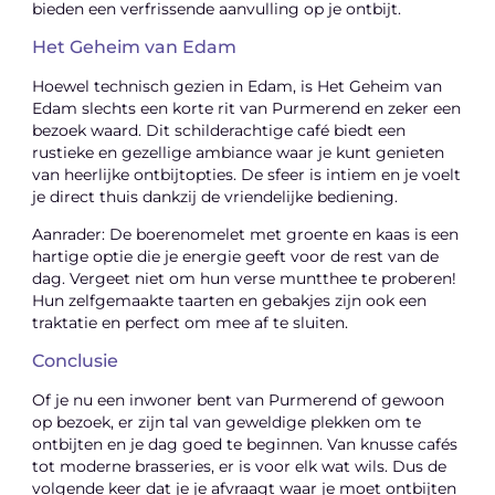
bieden een verfrissende aanvulling op je ontbijt.
Het Geheim van Edam
Hoewel technisch gezien in Edam, is Het Geheim van
Edam slechts een korte rit van Purmerend en zeker een
bezoek waard. Dit schilderachtige café biedt een
rustieke en gezellige ambiance waar je kunt genieten
van heerlijke ontbijtopties. De sfeer is intiem en je voelt
je direct thuis dankzij de vriendelijke bediening.
Aanrader: De boerenomelet met groente en kaas is een
hartige optie die je energie geeft voor de rest van de
dag. Vergeet niet om hun verse muntthee te proberen!
Hun zelfgemaakte taarten en gebakjes zijn ook een
traktatie en perfect om mee af te sluiten.
Conclusie
Of je nu een inwoner bent van Purmerend of gewoon
op bezoek, er zijn tal van geweldige plekken om te
ontbijten en je dag goed te beginnen. Van knusse cafés
tot moderne brasseries, er is voor elk wat wils. Dus de
volgende keer dat je je afvraagt waar je moet ontbijten