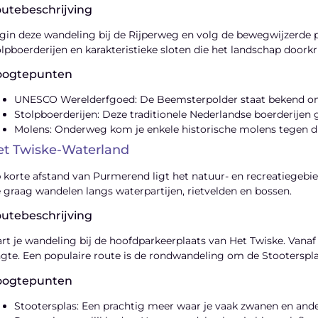
utebeschrijving
gin deze wandeling bij de Rijperweg en volg de bewegwijzerde p
olpboerderijen en karakteristieke sloten die het landschap doorkr
oogtepunten
UNESCO Werelderfgoed: De Beemsterpolder staat bekend om z
Stolpboerderijen: Deze traditionele Nederlandse boerderijen g
Molens: Onderweg kom je enkele historische molens tegen die
et Twiske-Waterland
 korte afstand van Purmerend ligt het natuur- en recreatiegebied
e graag wandelen langs waterpartijen, rietvelden en bossen.
utebeschrijving
art je wandeling bij de hoofdparkeerplaats van Het Twiske. Vanaf h
ngte. Een populaire route is de rondwandeling om de Stooterspla
oogtepunten
Stootersplas: Een prachtig meer waar je vaak zwanen en and