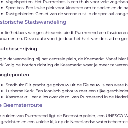
Vogelspotten: Het Purmerbos is een thuis voor vele vogelsoo
Speelbos: Een leuke plek voor kinderen om te spelen en de n
Rustgebieden: Geniet van de serene rust in de speciaal aang
storische Stadswandeling
or liefhebbers van geschiedenis biedt Purmerend een fascinere
numenten. Deze route voert je door het hart van de stad en geeft
utebeschrijving
gin de wandeling bij het centrale plein, de Koemarkt. Vanaf hier
rk. Volg de borden richting de Kaasmarkt waar je meer te weten
oogtepunten
Stadhuis: Dit prachtige gebouw uit de 17e eeuw is een ware b
Lutherse Kerk: Een iconisch gebouw met een rijke geschieden
Kaasmarkt: Leer alles over de rol van Purmerend in de Neder
e Beemsterroute
n zuiden van Purmerend ligt de Beemsterpolder, een UNESCO Wer
rgezichten en een unieke kijk op de Nederlandse waterbeheertec