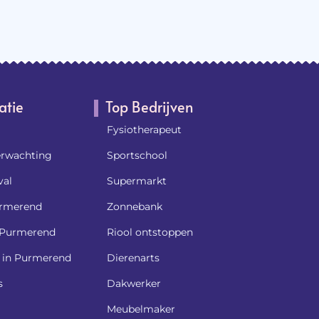
atie
Top Bedrijven
Fysiotherapeut
rwachting
Sportschool
al
Supermarkt
rmerend
Zonnebank
k Purmerend
Riool ontstoppen
l in Purmerend
Dierenarts
s
Dakwerker
Meubelmaker