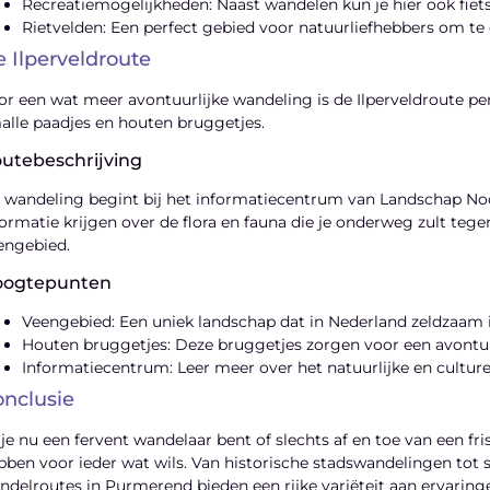
Recreatiemogelijkheden: Naast wandelen kun je hier ook fiets
Rietvelden: Een perfect gebied voor natuurliefhebbers om te 
 Ilperveldroute
or een wat meer avontuurlijke wandeling is de Ilperveldroute pe
alle paadjes en houten bruggetjes.
utebeschrijving
 wandeling begint bij het informatiecentrum van Landschap No
formatie krijgen over de flora en fauna die je onderweg zult t
engebied.
oogtepunten
Veengebied: Een uniek landschap dat in Nederland zeldzaam i
Houten bruggetjes: Deze bruggetjes zorgen voor een avontuu
Informatiecentrum: Leer meer over het natuurlijke en culturel
nclusie
 je nu een fervent wandelaar bent of slechts af en toe van een f
bben voor ieder wat wils. Van historische stadswandelingen tot 
ndelroutes in Purmerend bieden een rijke variëteit aan ervarin