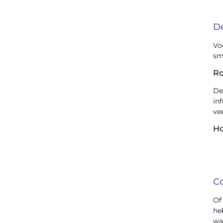
De
Vo
sm
Ro
De
in
ve
H
Co
Of
he
wa