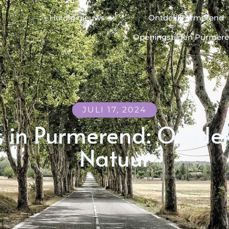
Huidig nieuws
Ontdek Purmerend
Openingstijden Purmer
JULI 17, 2024
 in Purmerend: Ontdek
Natuur