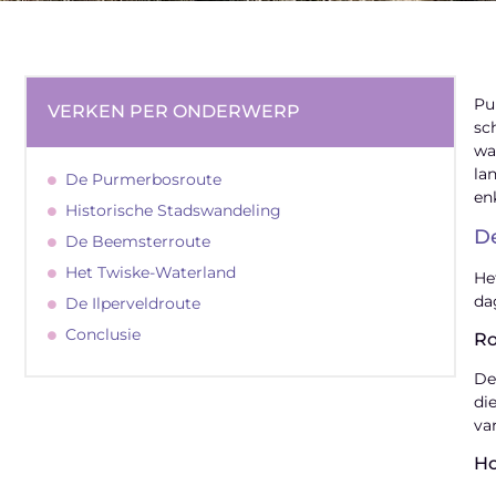
Pu
VERKEN PER ONDERWERP
sc
wa
la
De Purmerbosroute
en
Historische Stadswandeling
D
De Beemsterroute
Het Twiske-Waterland
He
da
De Ilperveldroute
Conclusie
Ro
De
di
va
H