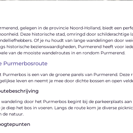
rmerend, gelegen in de provincie Noord-Holland, biedt een perfe
hoonheid. Deze historische stad, omringd door schilderachtige 
ndelliefhebbers. Of je nu houdt van lange wandelingen door weid
ngs historische bezienswaardigheden, Purmerend heeft voor iede
kele van de mooiste wandelroutes in en rondom Purmerend.
e Purmerbosroute
t Purmerbos is een van de groene parels van Purmerend. Deze ro
gelijkse leven en neemt je mee door dichte bossen en open veld
utebeschrijving
 wandeling door het Purmerbos begint bij de parkeerplaats aan
e je diep het bos in voeren. Langs de route kom je diverse pickn
n de natuur.
oogtepunten