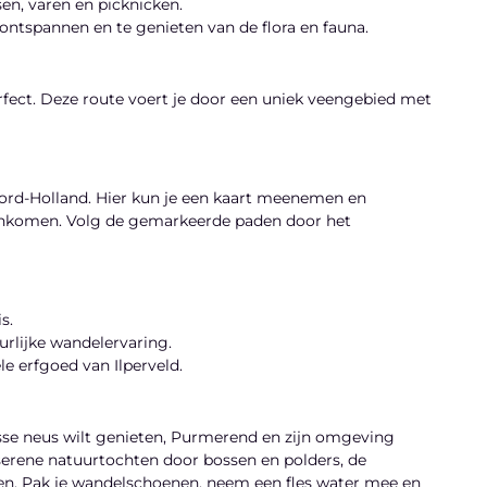
en, varen en picknicken.
ontspannen en te genieten van de flora en fauna.
rfect. Deze route voert je door een uniek veengebied met
ord-Holland. Hier kun je een kaart meenemen en
egenkomen. Volg de gemarkeerde paden door het
s.
rlijke wandelervaring.
e erfgoed van Ilperveld.
risse neus wilt genieten, Purmerend en zijn omgeving
serene natuurtochten door bossen en polders, de
gen. Pak je wandelschoenen, neem een fles water mee en