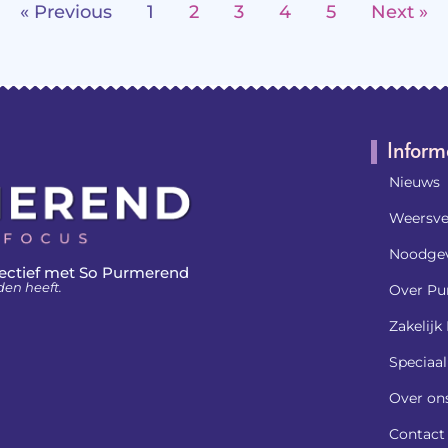
« Previous
1
2
3
4
5
Next »
Inform
Nieuws
Weersve
Noodgev
ectief met So Purmerend
den heeft.
Over Pu
Zakelij
Speciaa
Over on
Contact