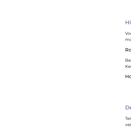
"
Hi
Latenu ons aanvangen en ontdekken
hoe lokale reclame uw bedrijfsgroei kan
Vo
bevorderen
mo
Ro
Laten we beginnen
Be
Ke
H
D
Te
ve