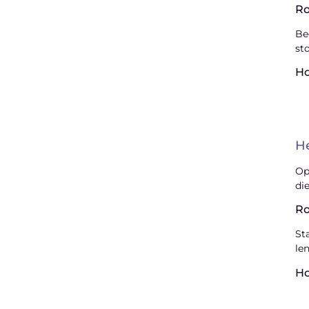
Ro
Be
st
H
H
Op
di
Ro
St
le
H