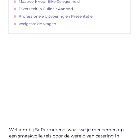
Maatwerk voor Elke Gelegenheid
Diversiteit in Culinair Aanbod
Professionele Uitvoering en Presentatie
Veelgestelde Vragen
"
Latenu ons aanvangen en ontdekken hoe
lokale reclame uw bedrijfsgroei kan
bevorderen
Laten we beginnen
Welkom bij SoPurmerend, waar we je meenemen op
een smaakvolle reis door de wereld van catering in