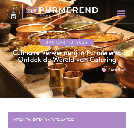
JANUARI 18, 2024
Culinaire Verwennerij in Purmerend:
Ontdek de Wereld van Catering
Catering
VERKEN PER ONDERWERP