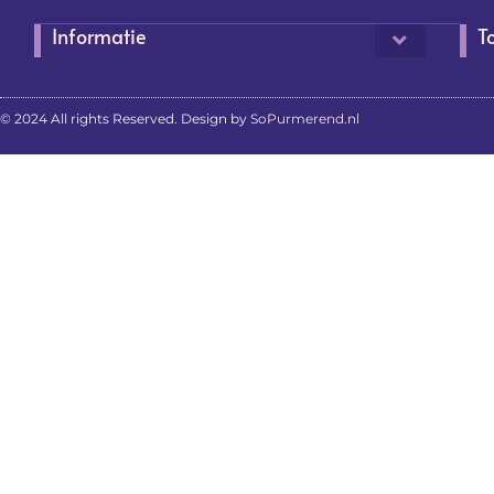
Informatie
T
© 2024 All rights Reserved. Design by
SoPurmerend.nl