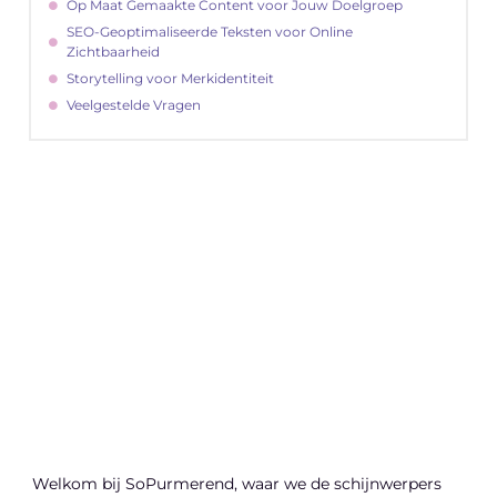
Op Maat Gemaakte Content voor Jouw Doelgroep
SEO-Geoptimaliseerde Teksten voor Online
Zichtbaarheid
Storytelling voor Merkidentiteit
Veelgestelde Vragen
"
Latenu ons aanvangen en ontdekken hoe
lokale reclame uw bedrijfsgroei kan
bevorderen
Laten we beginnen
Welkom bij SoPurmerend, waar we de schijnwerpers