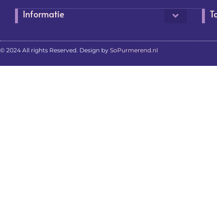
Informatie
T
© 2024 All rights Reserved. Design by
SoPurmerend.nl