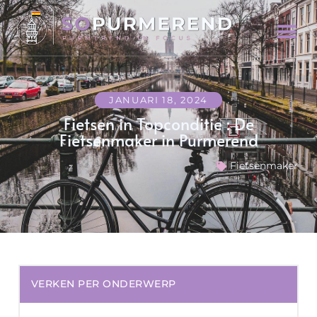
JANUARI 18, 2024
Fietsen in Topconditie : De
Fietsenmaker in Purmerend
Fietsenmaker
VERKEN PER ONDERWERP