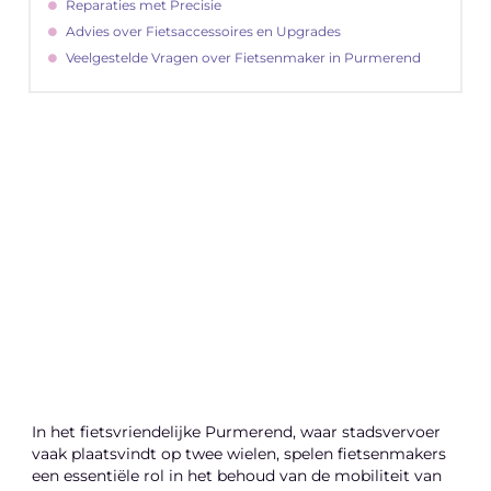
Reparaties met Precisie
Advies over Fietsaccessoires en Upgrades
Veelgestelde Vragen over Fietsenmaker in Purmerend
"
Latenu ons aanvangen en ontdekken hoe
lokale reclame uw bedrijfsgroei kan
bevorderen
Laten we beginnen
In het fietsvriendelijke Purmerend, waar stadsvervoer
vaak plaatsvindt op twee wielen, spelen fietsenmakers
een essentiële rol in het behoud van de mobiliteit van