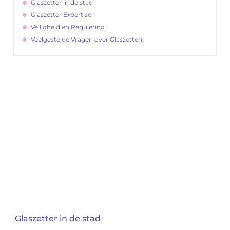
Glaszetter in de stad
Glaszetter Expertise
Veiligheid en Regulering
Veelgestelde Vragen over Glaszetterij
"
Latenu ons aanvangen en ontdekken hoe
lokale reclame uw bedrijfsgroei kan
bevorderen
Laten we beginnen
Glaszetter in de stad