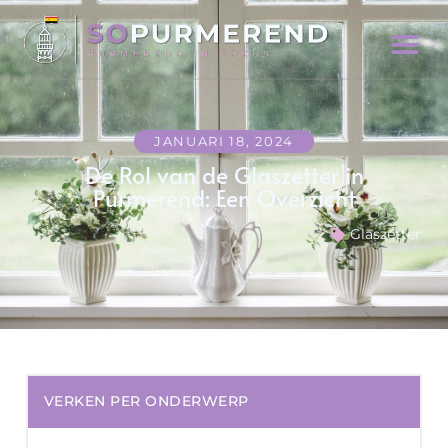
JANUARI 18, 2024
De Rol van de Glaszetter in
Purmerend: Een Overzicht
Glaszetter
VERKEN PER ONDERWERP