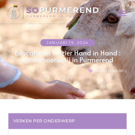
JANUARI 19, 2024
Educatie en Plezier Hand in Hand :
Kinderboerderij in Purmerend
Kinderboerderij
VERKEN PER ONDERWERP