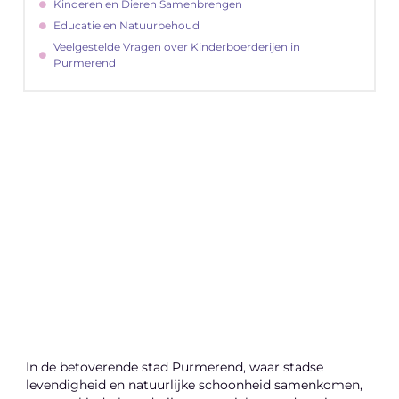
Kinderen en Dieren Samenbrengen
Educatie en Natuurbehoud
Veelgestelde Vragen over Kinderboerderijen in
Purmerend
"
Latenu ons aanvangen en ontdekken hoe
lokale reclame uw bedrijfsgroei kan
bevorderen
Laten we beginnen
In de betoverende stad Purmerend, waar stadse
levendigheid en natuurlijke schoonheid samenkomen,