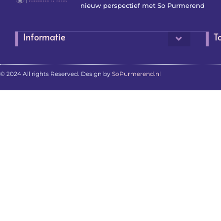
nieuw perspectief met So Purmerend
Informatie
T
© 2024 All rights Reserved. Design by
SoPurmerend.nl