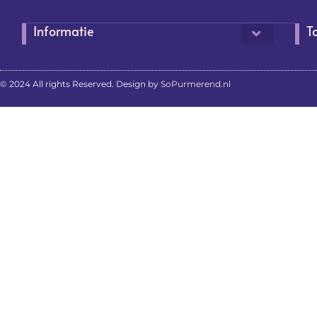
Informatie
T
© 2024 All rights Reserved. Design by
SoPurmerend.nl