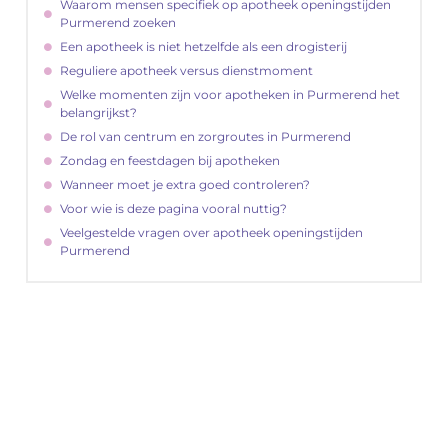
Waarom mensen specifiek op apotheek openingstijden
Purmerend zoeken
Een apotheek is niet hetzelfde als een drogisterij
Reguliere apotheek versus dienstmoment
Welke momenten zijn voor apotheken in Purmerend het
belangrijkst?
De rol van centrum en zorgroutes in Purmerend
Zondag en feestdagen bij apotheken
Wanneer moet je extra goed controleren?
Voor wie is deze pagina vooral nuttig?
Veelgestelde vragen over apotheek openingstijden
Purmerend
"
Latenu ons aanvangen en ontdekken hoe
lokale reclame uw bedrijfsgroei kan
bevorderen