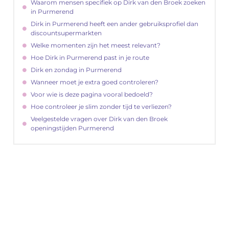
Waarom mensen specifiek op Dirk van den Broek zoeken
in Purmerend
Dirk in Purmerend heeft een ander gebruiksprofiel dan
discountsupermarkten
Welke momenten zijn het meest relevant?
Hoe Dirk in Purmerend past in je route
Dirk en zondag in Purmerend
Wanneer moet je extra goed controleren?
Voor wie is deze pagina vooral bedoeld?
Hoe controleer je slim zonder tijd te verliezen?
Veelgestelde vragen over Dirk van den Broek
openingstijden Purmerend
"
Latenu ons aanvangen en ontdekken hoe
lokale reclame uw bedrijfsgroei kan
bevorderen