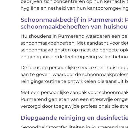
bedrijven zich concentreren op hun kernactivit
hygiëne en netheid van hun kantooromgeving
Schoonmaakbedrijf in Purmerend: P
schoonmaakbehoeften van huisho
Huishoudens in Purmerend waarderen een pers
schoonmaakbehoeften. Met aandacht voor det
schoonmaakdiensten op maat de perfecte oplo
en georganiseerde leefomgeving willen beho
De focus op persoonlijke service stelt huishou
aan te geven, waardoor de schoonmaakprofessi
reinigingsroutine te ontwikkelen die aansluit 
Met een persoonlijke aanpak voor schoonmaa
Purmerend genieten van een stressvrije omg
verzorgd door toegewijde professionals die stre
Diepgaande reiniging en desinfectie
Gezondheidszorgfaciliteiten in Purmerend vere