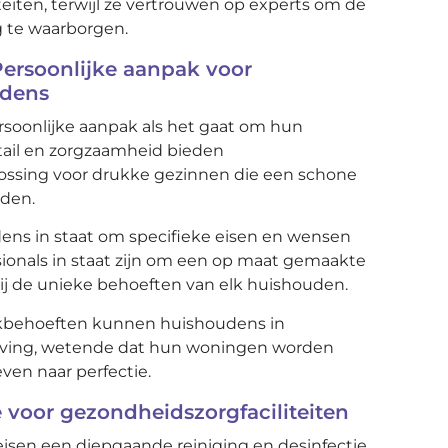
eiten, terwijl ze vertrouwen op experts om de
 te waarborgen.
ersoonlijke aanpak voor
udens
oonlijke aanpak als het gaat om hun
ail en zorgzaamheid bieden
ssing voor drukke gezinnen die een schone
uden.
dens in staat om specifieke eisen en wensen
onals in staat zijn om een op maat gemaakte
bij de unieke behoeften van elk huishouden.
kbehoeften kunnen huishoudens in
eving, wetende dat hun woningen worden
ven naar perfectie.
 voor gezondheidszorgfaciliteiten
isen een diepgaande reiniging en desinfectie