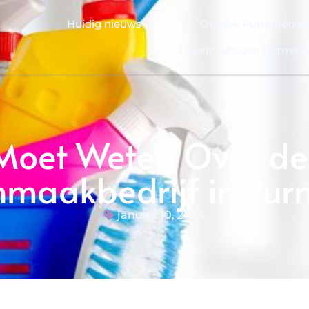
Huidig nieuws
Ontdek Purmerend
Openingstijden Purmer
 Moet Weten Over de 
maakbedrijf in Pu
januari 10, 2024