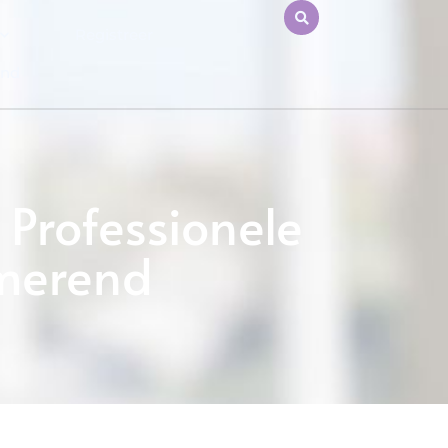
Registreer
end
Professionele
rmerend