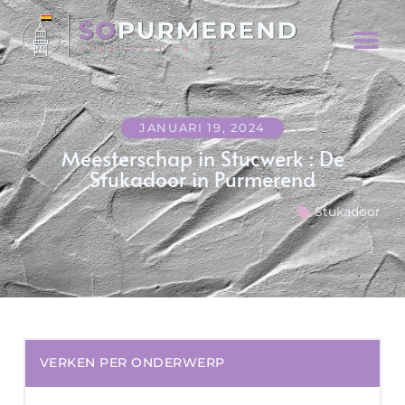
JANUARI 19, 2024
Meesterschap in Stucwerk : De
Stukadoor in Purmerend
Stukadoor
VERKEN PER ONDERWERP