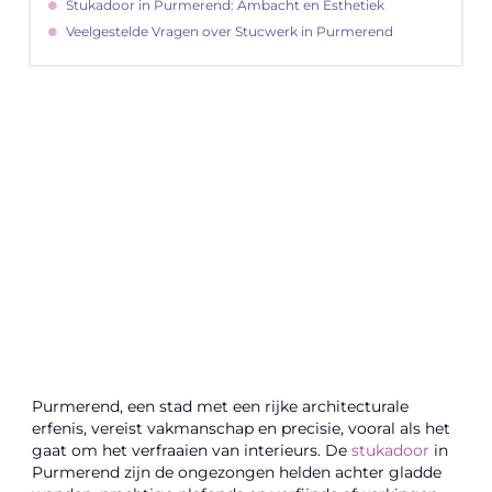
Stukadoor in Purmerend: Ambacht en Esthetiek
Veelgestelde Vragen over Stucwerk in Purmerend
"
Latenu ons aanvangen en ontdekken hoe
lokale reclame uw bedrijfsgroei kan
bevorderen
Laten we beginnen
Purmerend, een stad met een rijke architecturale
erfenis, vereist vakmanschap en precisie, vooral als het
gaat om het verfraaien van interieurs. De
stukadoor
in
Purmerend zijn de ongezongen helden achter gladde