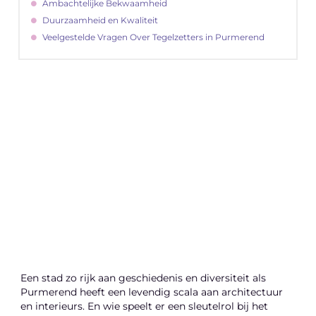
Ambachtelijke Bekwaamheid
Duurzaamheid en Kwaliteit
Veelgestelde Vragen Over Tegelzetters in Purmerend
"
Latenu ons aanvangen en ontdekken hoe
lokale reclame uw bedrijfsgroei kan
bevorderen
Laten we beginnen
Een stad zo rijk aan geschiedenis en diversiteit als
Purmerend heeft een levendig scala aan architectuur
en interieurs. En wie speelt er een sleutelrol bij het