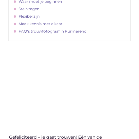
Waar moet je beginnen
Stel vragen
Flexibel zijn
Maak kennis met elkaar
FAQ‘s trouwfotograaf in Purmerend
"
Latenu ons aanvangen en ontdekken hoe
lokale reclame uw bedrijfsgroei kan
bevorderen
Laten we beginnen
Gefeliciteerd – je gaat trouwen! Eén van de