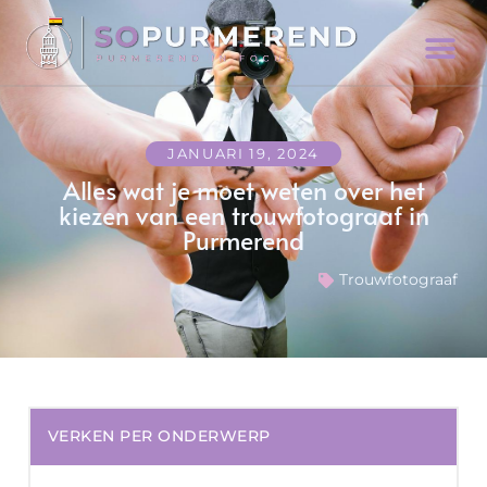
JANUARI 19, 2024
Alles wat je moet weten over het
kiezen van een trouwfotograaf in
Purmerend
Trouwfotograaf
VERKEN PER ONDERWERP