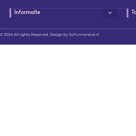
Informatie
T
© 2024 All rights Reserved. Design by
SoPurmerend.nl