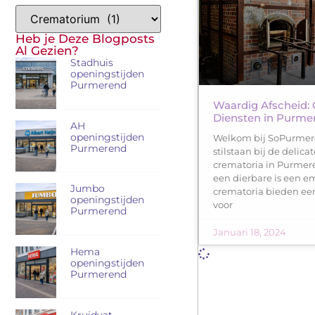
Heb je Deze Blogposts
Al Gezien?
Stadhuis
openingstijden
Purmerend
Waardig Afscheid:
Diensten in Purme
AH
openingstijden
Welkom bij SoPurmer
Purmerend
stilstaan bij de delica
crematoria in Purmere
een dierbare is een e
Jumbo
crematoria bieden ee
openingstijden
voor
Purmerend
Januari 18, 2024
Hema
openingstijden
Purmerend
Kruidvat