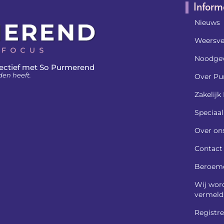
Inform
Nieuws
Weersve
Noodgev
ectief met So Purmerend
den heeft.
Over Pu
Zakelij
Speciaa
Over on
Contact
Beroem
Wij wor
vermeld
Registre