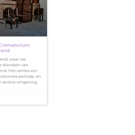
 Crematorium
rend
end, waar we
te diensten van
nd. Het verlies van
motionele periode, en
n serene omgeving