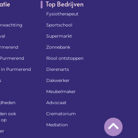
atie
Top Bedrijven
Fysiotherapeut
rwachting
Sportschool
al
Supermarkt
rmerend
Zonnebank
k Purmerend
Riool ontstoppen
l in Purmerend
Dierenarts
s
Dakwerker
Meubelmaker
dheden
Advocaat
den ook
Crematorium
 op
Mediation
er