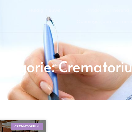
Huidig nieuws
Ontdek Purmerend
Openingstijden Purmer
ategorie: Crematori
CREMATORIUM