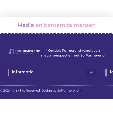
Media
en beroemde mensen
” Ontdek Purmerend vanuit een
nieuw perspectief met So Purmerend
Informatie
T
© 2024 All rights Reserved. Design by
SoPurmerend.nl