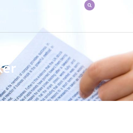
Registreer
end
ker