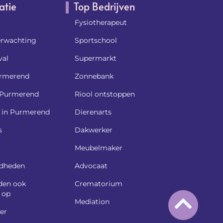
atie
Top Bedrijven
Fysiotherapeut
rwachting
Sportschool
al
Supermarkt
rmerend
Zonnebank
k Purmerend
Riool ontstoppen
l in Purmerend
Dierenarts
s
Dakwerker
Meubelmaker
dheden
Advocaat
den ook
Crematorium
 op
Mediation
er