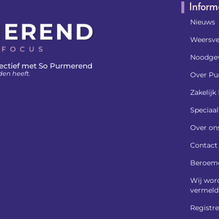
Inform
Nieuws
Weersve
Noodgev
ectief met So Purmerend
den heeft.
Over Pu
Zakelij
Speciaa
Over on
Contact
Beroem
Wij wor
vermeld
Registre