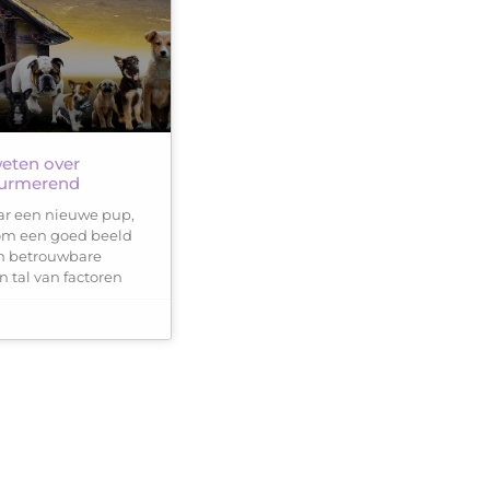
weten over
Purmerend
aar een nieuwe pup,
 om een goed beeld
n betrouwbare
n tal van factoren