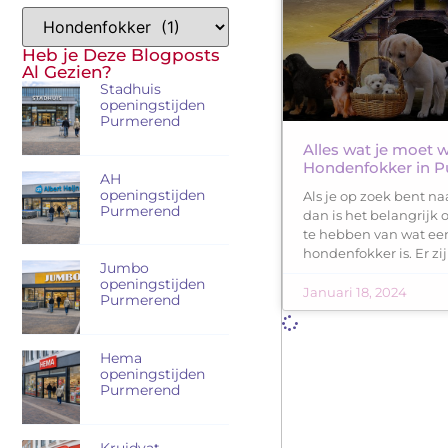
Heb je Deze Blogposts
Al Gezien?
Stadhuis
openingstijden
Purmerend
Alles wat je moet 
Hondenfokker in 
AH
openingstijden
Als je op zoek bent n
Purmerend
dan is het belangrijk
te hebben van wat ee
hondenfokker is. Er zij
Jumbo
openingstijden
Januari 18, 2024
Purmerend
Hema
openingstijden
Purmerend
Kruidvat