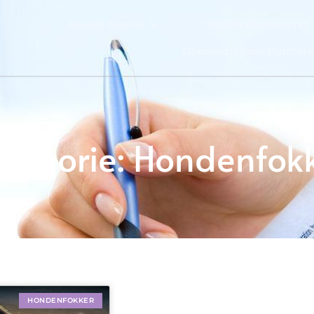
Huidig nieuws
Ontdek Purmerend
Openingstijden Purmer
tegorie: Hondenfok
HONDENFOKKER