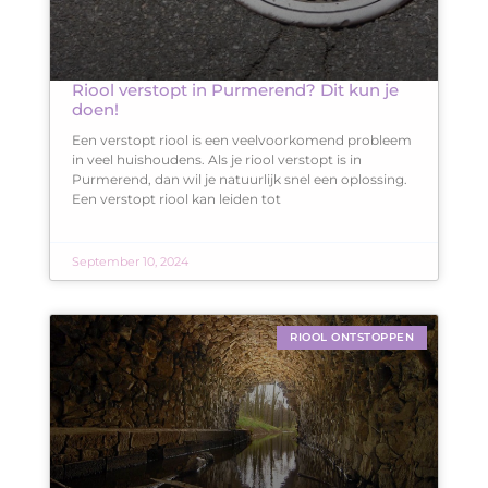
Riool verstopt in Purmerend? Dit kun je
doen!
Een verstopt riool is een veelvoorkomend probleem
in veel huishoudens. Als je riool verstopt is in
Purmerend, dan wil je natuurlijk snel een oplossing.
Een verstopt riool kan leiden tot
September 10, 2024
RIOOL ONTSTOPPEN