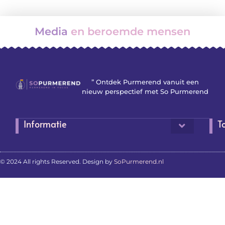
Media
en beroemde mensen
” Ontdek Purmerend vanuit een
nieuw perspectief met So Purmerend
Informatie
T
© 2024 All rights Reserved. Design by
SoPurmerend.nl