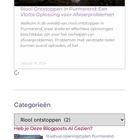
Riool Ontstoppen in Purmerend: Een
Vlotte Oplossing voor Afvoerproblemen
Welkom in de wereld van riool ontstoppen in
Purmerend, waar snelle en effectieve oplossingen
beschikbaar zijn voor het verhelpen van
afvoerproblemen. Problemen met verstopte riolen
kunnen overal optreden, of het
Januari 19, 2024
Categorieën
Heb je Deze Blogposts Al Gezien?
Stadhuis openingstijden Purmerend