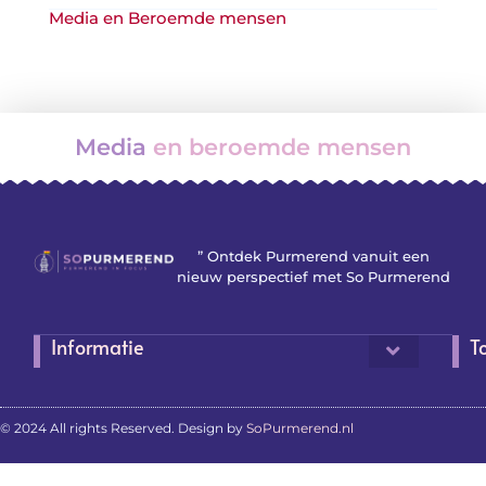
Media en Beroemde mensen
Media
en beroemde mensen
” Ontdek Purmerend vanuit een
nieuw perspectief met So Purmerend
Informatie
T
© 2024 All rights Reserved. Design by
SoPurmerend.nl